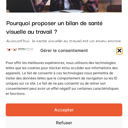
Pourquoi proposer un bilan de santé
visuelle au travail ?
Aujourd’hui, la santé visuelle au travail est un enjeu encore
trop négligé dans de nombreuses entreprises. Pourtant,
Gérer le consentement
nous passons beaucoup de temps devant les écrans,
parfois dans de mauvaises conditions d’éclairage, sans
Pour offrir les meilleures expériences, nous utilisons des technologies
nous rendre compte des risques oculaires que cela peut
telles que les cookies pour stocker et/ou accéder aux informations des
engendrer. Fatigue des yeux, maux de tête, vision floue,
appareils. Le fait de consentir à ces technologies nous permettra de
traiter des données telles que le comportement de navigation ou les ID
LIRE LA SUITE
uniques sur ce site. Le fait de ne pas consentir ou de retirer son
consentement peut avoir un effet négatif sur certaines caractéristiques
et fonctions.
Accueil
Qui
Contact
sommes-
À domicile
Mentions
Accepter
nous ?
légales
En
FAQ
Refuser
entreprise
Politique de